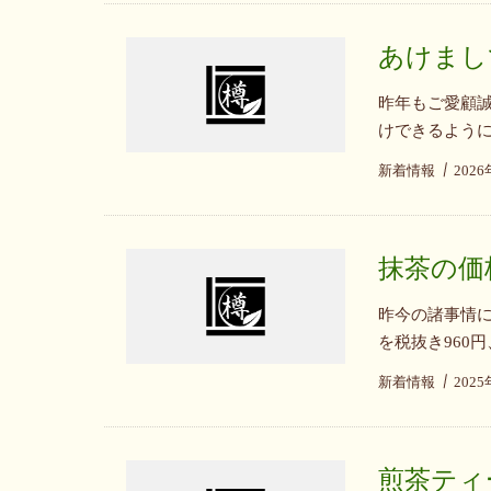
あけまし
昨年もご愛顧誠
けできるように
新着情報
202
抹茶の価
昨今の諸事情に
を税抜き960
新着情報
202
煎茶ティ