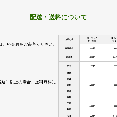
配送・送料について
ゆうパック
ゆう
お届け先
サイズ80
サイ
は、料金表をご参考ください。
静岡県内
1,130円
82
北海道
1,890円
1,5
東北
1,310円
99
関東
信越
（税込）以上の場合、送料無料に
北陸
1,200円
88
東海
近畿
中国
1,310円
99
四国
九州
1,440円
1,1