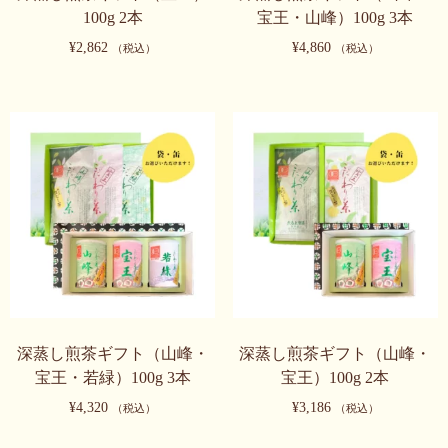
品
商
ー
ー
100g 2本
宝王・山峰）100g 3本
ペ
品
シ
シ
¥
2,862
¥
4,860
（税込）
（税込）
ー
ペ
ョ
ョ
ジ
ー
ン
ン
こ
こ
か
ジ
が
が
の
の
ら
か
あ
あ
商
商
選
ら
り
り
品
品
択
選
ま
ま
に
に
で
択
す。
す。
は
は
き
で
オ
オ
複
複
ま
き
プ
プ
数
数
す
ま
シ
シ
の
の
す
ョ
ョ
バ
バ
ン
ン
リ
リ
は
は
エ
エ
深蒸し煎茶ギフト（山峰・
深蒸し煎茶ギフト（山峰・
商
商
ー
ー
宝王・若緑）100g 3本
宝王）100g 2本
品
品
シ
シ
¥
4,320
¥
3,186
（税込）
（税込）
ペ
ペ
ョ
ョ
ー
ー
ン
ン
こ
こ