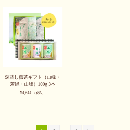
ジ
ジ
が
が
の
の
か
か
あ
あ
商
商
ら
ら
り
り
品
品
選
選
ま
ま
に
に
択
択
す。
す。
は
は
で
で
オ
オ
複
複
き
き
プ
プ
数
数
ま
ま
シ
シ
の
の
す
す
ョ
ョ
バ
バ
ン
ン
リ
リ
は
は
エ
エ
深蒸し煎茶ギフト（山峰・
商
商
ー
ー
若緑・山峰）100g 3本
品
品
シ
シ
¥
4,644
（税込）
ペ
ペ
ョ
ョ
ー
ー
ン
ン
こ
ジ
ジ
が
が
の
か
か
あ
あ
商
ら
ら
り
り
品
投
選
選
ま
ま
に