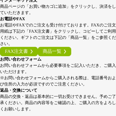
インターネット注文
ま
ま
シ
商品ページの「お買い物カゴに追加」をクリックし、決済をし
す
す
ョ
ていただきます。
ン
お電話やFAX
は
お電話やFAXでのご注文も受け付けております。FAXのご注文
商
用紙は下記の「FAX注文書」をクリックし、コピーしてご利用
品
ください。ギフトのご注文は下記の「商品一覧」をご参照くだ
ペ
さい。
ー
ジ
FAX注文書
商品一覧
か
お問い合わせフォーム
ら
お問い合わせフォームから必要事項をご記入いただき、ご購入
選
いただけます。
択
※お問い合わせフォームからご購入される際は、電話番号およ
で
び住所の入力が必須ですのでご注意ください。
き
返品・交換について
ま
商品の交換・返品は基本的に一切お受けできません。予めご了
す
承ください。商品の内容等をご確認の上、ご購入の方をよろし
くお願いします。