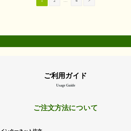
次
1
2
…
4
>
択
択
す。
す。
は
稿
で
で
オ
オ
複
の
き
き
プ
プ
数
ま
ま
シ
シ
の
ペ
す
す
ョ
ョ
バ
ー
ン
ン
リ
は
は
エ
ジ
商
商
ー
送
品
品
シ
ペ
ペ
ョ
り
ご利用ガイド
ー
ー
ン
ジ
ジ
が
Usage Guide
か
か
あ
ら
ら
り
選
選
ま
ご注文方法について
択
択
す。
で
で
オ
き
き
プ