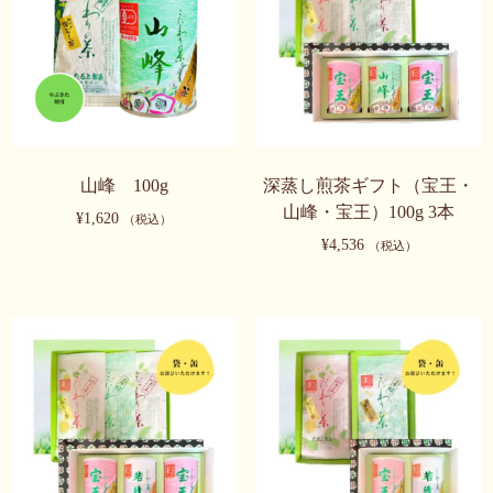
山峰 100g
深蒸し煎茶ギフト（宝王・
山峰・宝王）100g 3本
¥
1,620
（税込）
¥
4,536
（税込）
こ
の
こ
商
の
品
商
に
品
は
に
複
は
数
複
の
数
バ
の