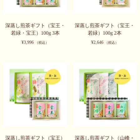
リ
バ
エ
リ
ー
エ
深蒸し煎茶ギフト（宝王・
深蒸し煎茶ギフト（宝王・
シ
ー
若緑・宝王）100g 3本
若緑）100g 2本
ョ
シ
¥
3,996
¥
2,646
（税込）
（税込）
ン
ョ
が
ン
こ
こ
あ
が
の
の
り
あ
商
商
ま
り
品
品
す。
ま
に
に
オ
す。
は
は
プ
オ
複
複
シ
プ
数
数
ョ
シ
の
の
ン
ョ
バ
バ
は
ン
リ
リ
商
は
エ
エ
深蒸し煎茶ギフト（宝王）
深蒸し煎茶ギフト（山峰・