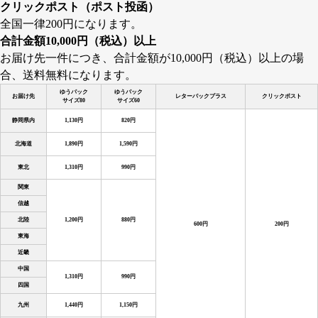
クリックポスト（ポスト投函）
全国一律200円になります。
合計金額10,000円（税込）以上
お届け先一件につき、合計金額が10,000円（税込）以上の場
合、送料無料になります。
ゆうパック
ゆうパック
お届け先
レターパックプラス
クリックポスト
サイズ80
サイズ60
静岡県内
1,130円
820円
北海道
1,890円
1,590円
東北
1,310円
990円
関東
信越
北陸
1,200円
880円
600円
200円
東海
近畿
中国
1,310円
990円
四国
九州
1,440円
1,150円