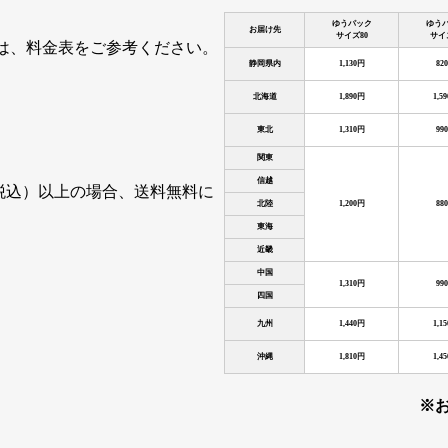
ゆうパック
ゆう
お届け先
サイズ80
サイ
は、料金表をご参考ください。
静岡県内
1,130円
82
北海道
1,890円
1,5
東北
1,310円
99
関東
信越
（税込）以上の場合、送料無料に
北陸
1,200円
88
東海
近畿
中国
1,310円
99
四国
九州
1,440円
1,1
沖縄
1,810円
1,4
※