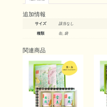
追加情報
サイズ
該当なし
種類
缶, 袋
関連商品