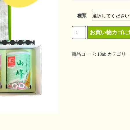
種類
深
お買い物カゴに
蒸
商品コード:
18ab
カテゴリー
し
煎
茶
ギ
フ
ト
（山