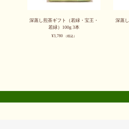
深蒸し煎茶ギフト（若緑・宝王・
深蒸
若緑）100g 3本
¥
3,780
（税込）
こ
こ
の
の
商
商
品
品
に
に
は
は
複
複
数
数
の
の
バ
バ
リ
リ
エ
エ
ー
ー