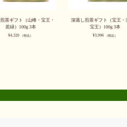
し煎茶ギフト（山峰・宝王・
深蒸し煎茶ギフト（宝王・
若緑）100g 3本
宝王）100g 3本
¥
4,320
¥
3,996
（税込）
（税込）
こ
の
商
品
に
は
複
数
の
バ
リ
エ
ー