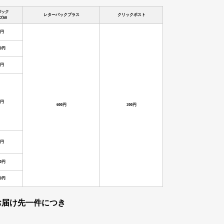
パック
レターパックプラス
クリックポスト
ズ60
0円
90円
0円
0円
600円
200円
0円
50円
50円
お届け先一件につき