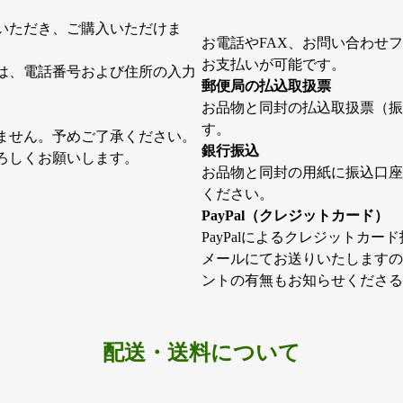
ジ
か
いただき、ご購入いただけま
お電話やFAX、お問い合わせ
ら
お支払いが可能です。
選
は、電話番号および住所の入力
郵便局の払込取扱票
択
お品物と同封の払込取扱票（振
で
す。
き
ません。予めご了承ください。
銀行振込
ま
ろしくお願いします。
お品物と同封の用紙に振込口座
す
ください。
PayPal（クレジットカード）
PayPalによるクレジットカー
メールにてお送りいたしますので
ントの有無もお知らせくださる
配送・送料について