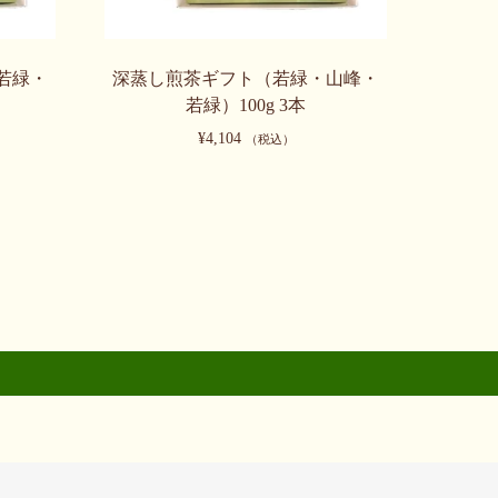
若緑・
深蒸し煎茶ギフト（若緑・山峰・
若緑）100g 3本
¥
4,104
（税込）
こ
の
商
品
に
は
複
数
の
バ
リ
エ
ー