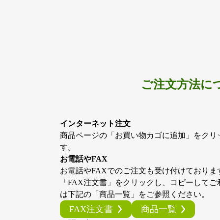
シ
シ
ョ
ョ
ン
ン
が
が
あ
あ
り
り
ま
ま
ご注文方法に
す。
す。
オ
オ
プ
プ
インターネット注文
シ
シ
商品ページの「お買い物カゴに追加」をクリ
ョ
ョ
す。
ン
ン
お電話やFAX
は
は
お電話やFAXでのご注文も受け付けておりま
商
商
「FAX注文書」をクリックし、コピーして
品
品
は下記の「商品一覧」をご参照ください。
ペ
ペ
FAX注文書
商品一覧
ー
ー