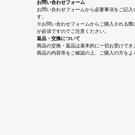
ジ
ジ
お問い合わせフォーム
か
か
お問い合わせフォームから必要事項をご記入
ら
ら
す。
選
選
※お問い合わせフォームからご購入される際
択
択
が必須ですのでご注意ください。
で
で
返品・交換について
き
き
商品の交換・返品は基本的に一切お受けでき
ま
ま
商品の内容等をご確認の上、ご購入の方をよ
す
す