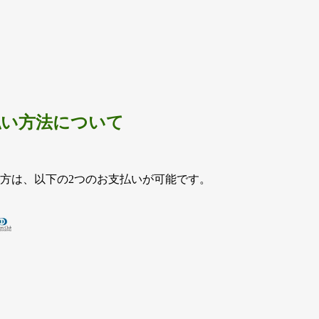
シ
ョ
ン
が
あ
り
ま
払い方法について
す。
オ
プ
方は、以下の2つのお支払いが可能です。
シ
ョ
ン
は
商
品
ペ
ー