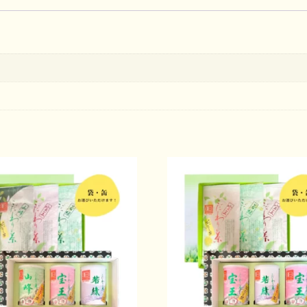
峰・
宝
王・
山
峰）
100g
3
本
個